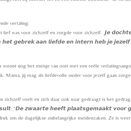
nde vertaling:
as voor zichzelf en zorgde voor zichzelf. 𝙅𝙚 𝙙𝙤𝙘𝙝𝙩𝙚𝙧 𝙯𝙚𝙜
 𝙝𝙚𝙩 𝙜𝙚𝙗𝙧𝙚𝙠 𝙖𝙖𝙣 𝙡𝙞𝙚𝙛𝙙𝙚 𝙚𝙣 𝙞𝙣𝙩𝙚𝙧𝙣 𝙝𝙚𝙗 𝙟𝙚 𝙟𝙚𝙯𝙚𝙡𝙛
woont nog het meisje van ooit met een reële verlatingsangst. 
jk. Mama, jij mag als liefdevolle ouder voor jezelf gaan zorge
 zichzelf voelt en zich daar ook naar gedraagt is het gedrag va
𝙣𝙨𝙪𝙡𝙩: “𝘿𝙚 𝙯𝙬𝙖𝙖𝙧𝙩𝙚 𝙝𝙚𝙚𝙛𝙩 𝙥𝙡𝙖𝙖𝙩𝙨𝙜𝙚𝙢𝙖𝙖𝙠𝙩 𝙫
druk om de dagelijkse onbelangrijke meidenzaken. Ze is weer 