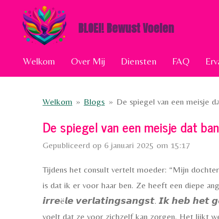
Ga
BLOEI! Bewust Voelen
direct
naar
de
Welkom
Over Mij
Diensten
FAQ
Erv
hoofdinhoud
Welkom
»
Blogs
»
De spiegel van een meisje da
De spiegel van een meisje dat ban
Gepubliceerd op 6 januari 2025 om 15:17
Tijdens het consult vertelt moeder: “Mijn dochter 
is dat ik er voor haar ben. Ze heeft een diepe angst 
𝙞𝙧𝙧𝙚ë𝙡𝙚 𝙫𝙚𝙧𝙡𝙖𝙩𝙞𝙣𝙜𝙨𝙖𝙣𝙜𝙨𝙩. 𝙄𝙠 𝙝𝙚𝙗 𝙝
voelt dat ze voor zichzelf kan zorgen. Het lijkt we