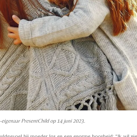
-eigenaar PresentChild op 14 juni 2023.
uldgevoel bij moeder los en een enorme boosheid: “Ik wil niet