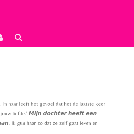
. In haar leeft het gevoel dat het de laatste keer
iefde.’ 𝙈𝙞𝙟𝙣 𝙙𝙤𝙘𝙝𝙩𝙚𝙧 𝙝𝙚𝙚𝙛𝙩 𝙚𝙚𝙣
𝙣 𝙨𝙩𝙖𝙖𝙣. Ik gun haar zo dat ze zelf gaat leven en