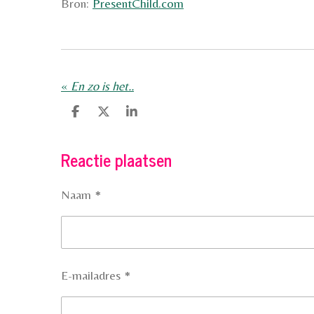
Bron:
PresentChild.com
«
En zo is het..
D
D
S
e
e
h
l
e
a
Reactie plaatsen
e
l
r
n
e
Naam *
E-mailadres *