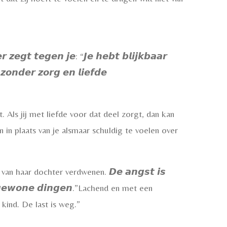
 𝙩𝙚𝙜𝙚𝙣 𝙟𝙚: “𝙅𝙚 𝙝𝙚𝙗𝙩 𝙗𝙡𝙞𝙟𝙠𝙗𝙖𝙖𝙧
 𝙯𝙤𝙣𝙙𝙚𝙧 𝙯𝙤𝙧𝙜 𝙚𝙣 𝙡𝙞𝙚𝙛𝙙𝙚
Als jij met liefde voor dat deel zorgt, dan kan
n in plaats van je alsmaar schuldig te voelen over
n haar dochter verdwenen. 𝘿𝙚 𝙖𝙣𝙜𝙨𝙩 𝙞𝙨
𝙤𝙧 𝙜𝙚𝙬𝙤𝙣𝙚 𝙙𝙞𝙣𝙜𝙚𝙣.”Lachend en met een
kind. De last is weg.”