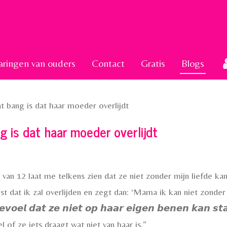
aringen van ouders
Contact
Gratis
Blogs
t bang is dat haar moeder overlijdt
g is dat haar moeder overlijdt
van 12 laat me telkens zien dat ze niet zonder mijn liefde kan
dat ik zal overlijden en zegt dan: ‘Mama ik kan niet zonder jouw l
𝙩 𝙜𝙚𝙫𝙤𝙚𝙡 𝙙𝙖𝙩 𝙯𝙚 𝙣𝙞𝙚𝙩 𝙤𝙥 𝙝𝙖𝙖𝙧 𝙚𝙞𝙜𝙚𝙣 𝙗𝙚𝙣𝙚𝙣 𝙠
l of ze iets draagt wat niet van haar is.”