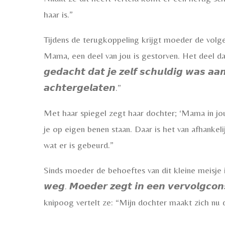
haar is.”
Tijdens de terugkoppeling krijgt moeder de volge
Mama, een deel van jou is gestorven. Het deel dat lief w
𝙜𝙚𝙙𝙖𝙘𝙝𝙩 𝙙𝙖𝙩 𝙟𝙚 𝙯𝙚𝙡𝙛 𝙨𝙘𝙝𝙪𝙡𝙙𝙞𝙜 𝙬𝙖𝙨 𝙖𝙖𝙣
𝙖𝙘𝙝𝙩𝙚𝙧𝙜𝙚𝙡𝙖𝙩𝙚𝙣.”
Met haar spiegel zegt haar dochter; ‘Mama in jou 
je op eigen benen staan. Daar is het van afhankeli
wat er is gebeurd.”
Sinds moeder de behoeftes van dit kleine meisje in
𝙬𝙚𝙜. 𝙈𝙤𝙚𝙙𝙚𝙧 𝙯𝙚𝙜𝙩 𝙞𝙣 𝙚𝙚𝙣 𝙫𝙚𝙧𝙫𝙤𝙡𝙜𝙘𝙤
knipoog vertelt ze: “Mijn dochter maakt zich nu 