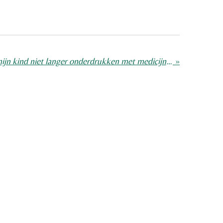
Ik wilde de astma van mijn kind niet langer onderdrukken met medicijnen
»