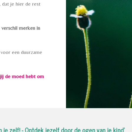
 dat je hier de rest
 verschil merken in
en voor een duurzame
 jij de moed hebt om
 je zelf! - Ontdek jezelf door de ogen van je kind'