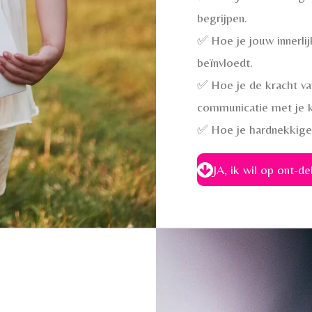
begrijpen.
✅ Hoe je jouw innerlijk
beïnvloedt.
✅ Hoe je de kracht va
communicatie met je k
✅ Hoe je hardnekkige 
JA, ik wil op ont-de