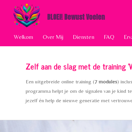
Ga
BLOEI! Bewust Voelen
direct
naar
de
Welkom
Over Mij
Diensten
FAQ
Erv
hoofdinhoud
Zelf aan de slag met de training 'W
Een uitgebreide online training (
7 modules
) inclu
programma helpt je om de signalen van je kind te 
jezelf én help de nieuwe generatie met vertrouw