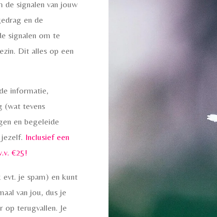
m de signalen van jouw
 gedrag en de
 de signalen om te
ezin. Dit alles op een
 informatie,
g (wat tevens
agen en begeleide
 jezelf.
Inclusief een
w.v. €25!
k evt. je spam) en kunt
maal van jou, dus je
r op terugvallen. Je