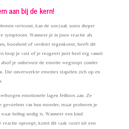
m aan bij de kern!
blemen vertoont, kan de oorzaak soms dieper
re symptoom. Wanneer je in jouw reactie als
en, boosheid of verdriet tegenkomt, heeft dit
s loop je vast of je reageert juist heel erg vanuit
t alsof je onbewust de emotie wegstopt zonder
n. Die onverwerkte emoties stapelen zich op en
n.
verborgen emotionele lagen feilloos aan. Ze
 de gevoelens van hun moeder, maar proberen je
 waar heling nodig is. Wanneer een kind
 reactie oproept, komt dit vaak voort uit een