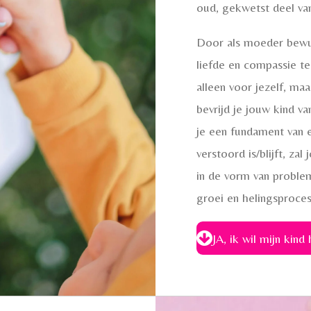
oud, gekwetst deel va
Door als moeder bewus
liefde en compassie te
alleen voor jezelf, maa
bevrijd je jouw kind v
je een fundament van 
verstoord is/blijft, za
in de vorm van proble
groei en helingsproces
JA, ik wil mijn kind