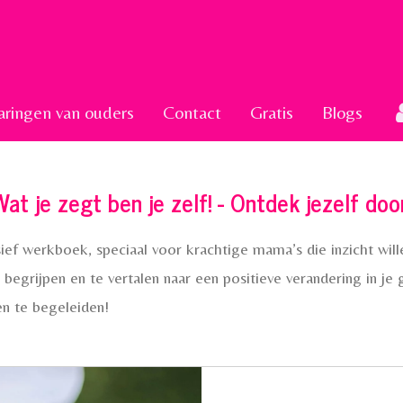
aringen van ouders
Contact
Gratis
Blogs
at je zegt ben je zelf! - Ontdek jezelf doo
sief werkboek, speciaal voor krachtige mama’s die inzicht will
begrijpen en te vertalen naar een positieve verandering in je 
en te begeleiden!